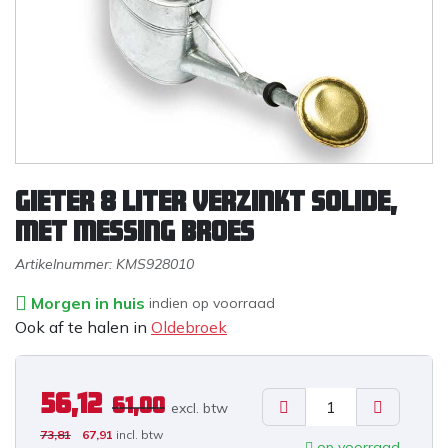
Gieter 8 liter verzinkt SOLIDE,
met messing broes
Artikelnummer:
KMS928010
Morgen in huis
indien op voorraad
Ook af te halen in
Oldebroek
56,12
61,00
excl. b
tw
73,81
67,91
incl. btw
op voorraad