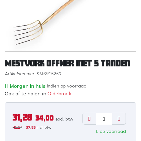
Mestvork OFFNER met 5 tanden
Artikelnummer:
KMS915250
Morgen in huis
indien op voorraad
Ook af te halen in
Oldebroek
31,28
34,00
excl. b
tw
41,14
37,85
incl. btw
op voorraad