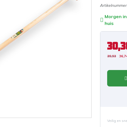
Artikelnummer
Morgen in
huis
30,3
39,93
36,7
Veilig en sn