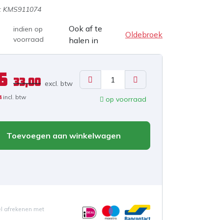
:
KMS911074
Ook af te
indien op
Oldebroek
voorraad
halen in
6
33,00
excl. b
tw
4
incl. btw
op voorraad
Toevoegen aan winkelwagen
el afrekenen met