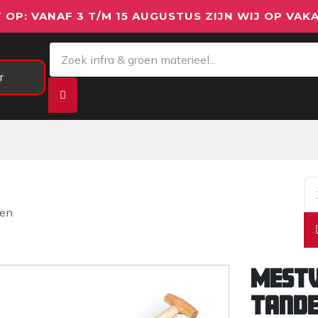
 OP: VANAF 3 T/M 15 AUGUSTUS ZIJN WIJ OP VAKA
r
Meetapparatuur
Aanhangwagens
We
den
Mestv
tand