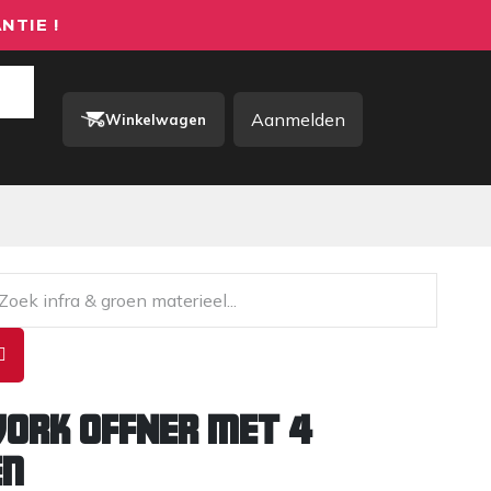
NTIE !
Aanmelden
Winkelwagen
rkkleding / PBM
Contact
ork OFFNER met 4
en