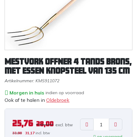
Mestvork OFFNER 4 tands brons,
met ESSEN knopsteel van 135 cm
Artikelnummer:
KMS911072
Morgen in huis
indien op voorraad
Ook af te halen in
Oldebroek
25,76
28,00
excl. b
tw
33,88
31,17
incl. btw
op voorraad