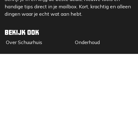
handige tips direct in je mailbox. Kort, krachtig en alleen
dingen waar je echt wat aan hebt.
Bekijk ook
Over Sc​huurhuis
Onderhoud
Kalibratie
Lease
De Showroom
Verhuur
Materieelbeheer
2026 © SCHUURHUIS B.V.
Privacy
​• ​
Algemene voorwaarden
•