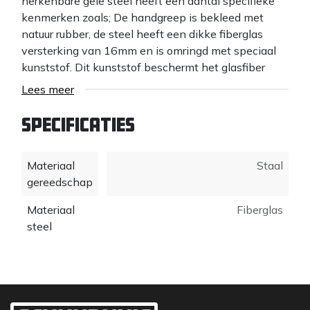
herkenbare gele steel heeft een aantal specifieke
kenmerken zoals; De handgreep is bekleed met
natuur rubber, de steel heeft een dikke fiberglas
versterking van 16mm en is omringd met speciaal
kunststof. Dit kunststof beschermt het glasfiber
tegen beschadigingen (beschadigd glasfiber telt
Lees meer
honderden rechtop staande haartjes en kunnen
wonden met ontstekingen veroorzaken). Deze steel
Specificaties
is niet geheel star, maar heeft in zekere mate een
gewenst veerkrachtig vermogen. Omdat deze steel
Materiaal
Staal
zo sterk is (sterker dan het blad), wordt er geen
gereedschap
garantie gegeven op breuk op het gemonteerde
spadeblad
Materiaal
Fiberglas
steel