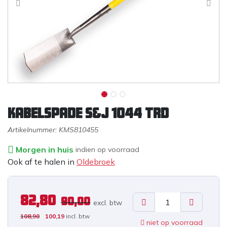
Kabelspade S&J 1044 TRD
Artikelnummer:
KMS810455
Morgen in huis
indien op voorraad
Ook af te halen in
Oldebroek
82,80
90,00
excl. b
tw
108,90
100,19
incl. btw
niet op voorraad