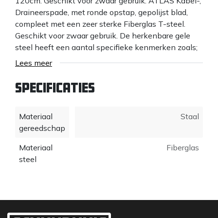
120cm. Geschikt voor zwaar gebruik. ATLAS Kabel-,
Draineerspade, met ronde opstap, gepolijst blad,
compleet met een zeer sterke Fiberglas T-steel.
Geschikt voor zwaar gebruik. De herkenbare gele
steel heeft een aantal specifieke kenmerken zoals;
De handgreep is bekleed met natuur rubber, de steel
Lees meer
heeft een dikke fiberglas versterking van 16mm en
is omringd met speciaal kunststof. Dit kunststof
Specificaties
beschermt het glasfiber tegen beschadigingen
(beschadigd glasfiber telt honderden rechtop
Materiaal
Staal
staande haartjes en kunnen wonden met
gereedschap
ontstekingen veroorzaken). Deze steel is niet
geheel star, maar heeft in zekere mate een gewenst
Materiaal
Fiberglas
veerkrachtig vermogen. Omdat deze steel zo sterk is
steel
(sterker dan het blad), wordt er geen garantie
gegeven op breuk op het gemonteerde spadeblad.