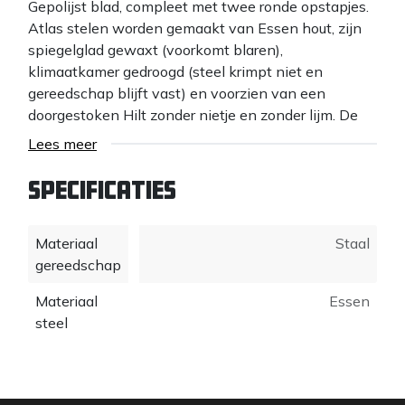
Gepolijst blad, compleet met twee ronde opstapjes.
Atlas stelen worden gemaakt van Essen hout, zijn
spiegelglad gewaxt (voorkomt blaren),
klimaatkamer gedroogd (steel krimpt niet en
gereedschap blijft vast) en voorzien van een
doorgestoken Hilt zonder nietje en zonder lijm. De
Handige opstapjes zijn rond, blijven nergens achter
Lees meer
haken en spaart schoenen/laarzen. Met deze
kabelspade kunt u gemakkelijk een gleuf maken in
Specificaties
de grond om bijvoorbeeld kabels, leidingen of
drainage te leggen. Door het langere blad liggen
Materiaal
Staal
kabels, leidingen en drainage op een veilige diepte,
gereedschap
zodat u deze met een gewone spade of bats niet
beschadigd.
Materiaal
Essen
steel