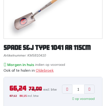
Spade S&J type 1041 AR 115cm
Artikelnummer:
KMS810410
Morgen in huis
indien op voorraad
Ook af te halen in
Oldebroek
66,24
72,00
excl. b
tw
87,12
80,15
incl. btw
op voorraad