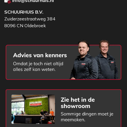
info@schuurhuis.nl
SCHUURHUIS B.V.
Zuiderzeestraatweg 384
8096 CN Oldebroek