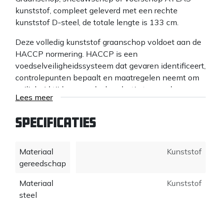
kunststof, compleet geleverd met een rechte
kunststof D-steel, de totale lengte is 133 cm.
Deze volledig kunststof graanschop voldoet aan de
HACCP normering. HACCP is een
voedselveiligheidssysteem dat gevaren identificeert,
controlepunten bepaalt en maatregelen neemt om
veiligheid tijdens voedselproductie te waarborgen.
Lees meer
Omdat de schop volledig van kunststof is, is deze
zeer goed te reinigen. Het sterke blad van deze
Specificaties
graanschop krast nauwelijks op de ondergrond en
maakt minder geluid dan een aluminium of stalen
Materiaal
Kunststof
uitvoering. De kunststof ATLAS graanschop is
gereedschap
ideaal voor het opscheppen van grote volumes licht
materiaal zoals bijvoorbeeld sneeuw, voer of
Materiaal
Kunststof
tuinafval.
steel
De kunststof ATLAS graanschop is ook leverbaar