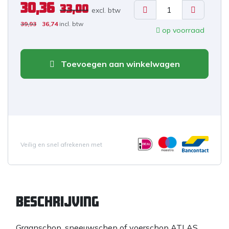
30,36
33,00
excl. b
tw
39,93
36,74
incl. btw
op voorraad
Toevoegen aan winkelwagen
Veilig en snel afrekenen met
Beschrijving
Graanschop, sneeuwschep of voerschop ATLAS