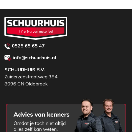
met een ATLAS PD-steel van 95 cm, ATLAS
batsesteel van 130 cm en zonder steel.
0525 65 65 47
info@schuurhuis.nl
SCHUURHUIS B.V.
Zuiderzeestraatweg 384
8096 CN Oldebroek