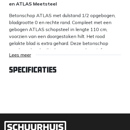
en ATLAS Meetsteel
Betonschop ATLAS met dulstand 1/2 opgebogen,
bladgrootte 0 en rechte rand. Compleet met een
gebogen ATLAS schopsteel in lengte 110 cm,
voorzien van een doorgestoken hilt. Het rood
gelakte blad is extra gehard. Deze betonschop
wordt vaak gebruikt door stratenmakers, infra
Lees meer
bedrijven en hoveniers.
Dankzij de rechte voorzijde van de ATLAS
Specificaties
Betonschop kan hij perfect gebruikt worden voor
het egaliseren of vlak afscheppen van een zandbed
of cunet.
De ATLAS Meetsteel
De ATLAS Meetsteel is voorzien van een
schaalverdeling in centimeters, met een markering
bij iedere 5 en 10 centimeter. Zo meet men bij het