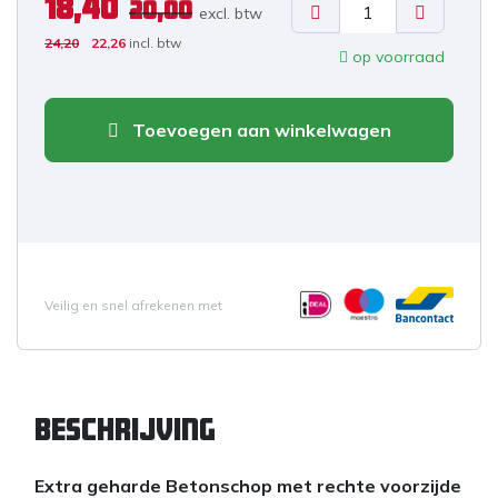
18,40
20,00
excl. b
tw
24,20
22,26
incl. btw
op voorraad
Toevoegen aan winkelwagen
Veilig en snel afrekenen met
Beschrijving
Extra geharde Betonschop met rechte voorzijde