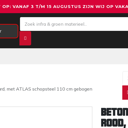
 OP: VANAF 3 T/M 15 AUGUSTUS ZIJN WIJ OP VAKA
r
Meetapparatuur
Aanhangwagens
We
ard, met ATLAS schopsteel 110 cm gebogen
Beton
rood,