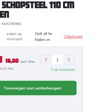
 schopsteel 110 cm
en
:
KMS780966
Ook af te
indien op
Oldebroek
voorraad
halen in
8
19,00
excl. b
tw
5
incl. btw
op voorraad
Toevoegen aan winkelwagen