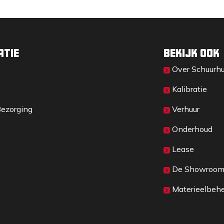
atie
Bekijk ook
Over Sc​huurh
Kalibratie
Bezorging
Verhuur
Onderhoud
Lease
De Showroo
Materieelbeh