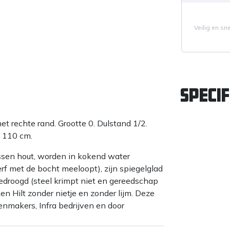
Veilig en sn
Specif
t rechte rand. Grootte 0. Dulstand 1/2.
e 110 cm.
sen hout, worden in kokend water
rf met de bocht meeloopt), zijn spiegelglad
edroogd (steel krimpt niet en gereedschap
en Hilt zonder nietje en zonder lijm. Deze
enmakers, Infra bedrijven en door