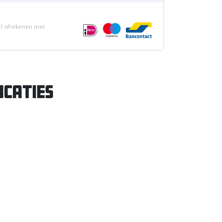
el afrekenen met
icaties