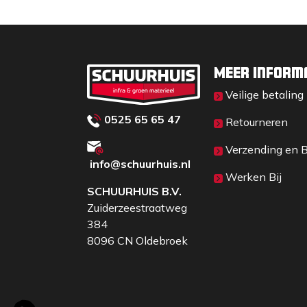
Meer inform
Veilige betaling
0525 65 65 47
Retourneren
Verzending en 
info@schuurhuis.n
l
Werken Bij
SCHUURHUIS B.V.
Zuiderzeestraatweg
384
8096 CN Oldebroek