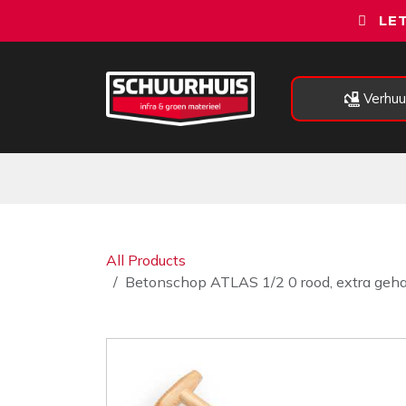
Overslaan naar inhoud
LET
Verhuu
Alle categorieën
Machines
All Products
Betonschop ATLAS 1/2 0 rood, extra geh