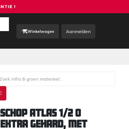
NTIE !
Aanmelden
Winkelwagen
rkkleding / PBM
Contact
schop ATLAS 1/2 0
 extra gehard, met