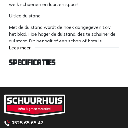
welk schoenen en laarzen spaart.
Uitleg dulstand
Met de dulstand wordt de hoek aangegeven t.o.v.
het blad. Hoe hoger de dulstand, des te schuiner de
dul staat. Dit bepaalt of een schop of bats is
ontworpen om mee te steken of scheppen. De
Lees meer
dulstand wordt gemeten vanaf de grond tot aan de
dul, wanneer het blad vlak op de grond ligt.
Specificaties
Recht: de steel staat zo goed als recht op het blad
1/4: de dul is 35 mm opgebogen, bijvoorbeeld voor
steekbatsen
1/2: de dul is 55 mm opgebogen, bijvoorbeeld voor
schepbatsen en betonschoppen
3/4: de dul is 70cm opgebogen, bijvoorbeeld bij
0525 65 65 47
schepbatsen en diepschoppen