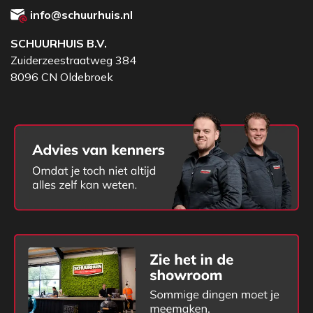
info@schuurhuis.nl
Uitleg bladbreedte
SCHUURHUIS B.V.
Vroeger waren er bladbreedtes die afliepen van
Zuiderzeestraatweg 384
nummer 2 naar 0, waarbij 2 het groots is. Na verloop
8096 CN Oldebroek
van tijd moesten de bladen kleiner worden
vanwege de arbeidsomstandigheden en werden
kleinere maatvoeringen in het leven geroepen.
De bladgroottes bij batsen en schoppen zijn van
groot naar klein: 2 – 1 – 0 – 00 – 000