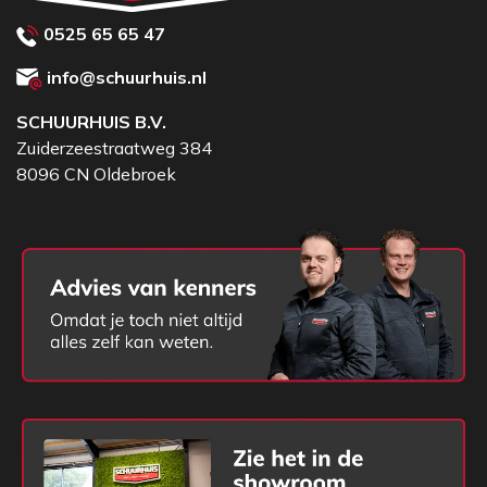
wordt voornamelijk in België gebruikt).
0525 65 65 47
Er is een enorme samensteling te maken met dit blad.
info@schuurhuis.nl
SCHUURHUIS B.V.
Zuiderzeestraatweg 384
8096 CN Oldebroek