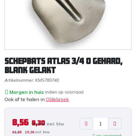
Schepbats ATLAS 3/4 0 gehard,
blank gelakt
Artikelnummer:
KMS780740
Morgen in huis
indien op voorraad
Ook af te halen in
Oldebroek
8,56
9,30
excl. b
tw
11,25
10,36
incl. btw
op voorraad