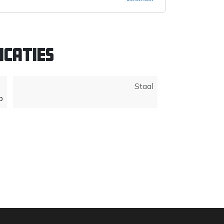
icaties
Staal
p