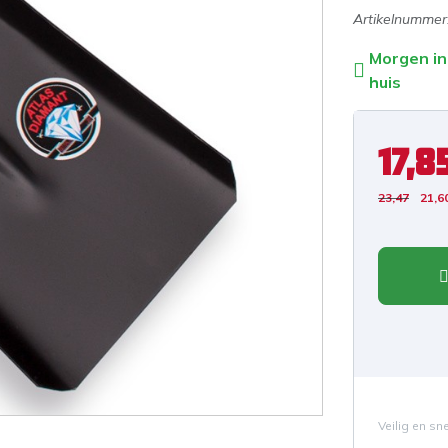
Artikelnummer
Morgen in
huis
17,8
23,47
21,6
Veilig en sn