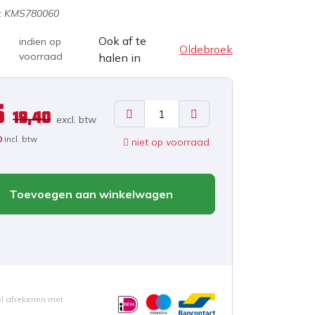
:
KMS780060
Ook af te
indien op
Oldebroek
voorraad
halen in
5
19,40
excl. b
tw
0
incl. btw
niet op voorraad
Toevoegen aan winkelwagen
el afrekenen met