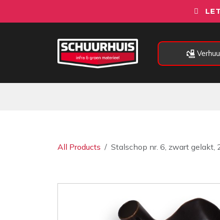
Overslaan naar inhoud
LET
Verhuu
Alle categorieën
Machines
All Products
Stalschop nr. 6, zwart gelakt,