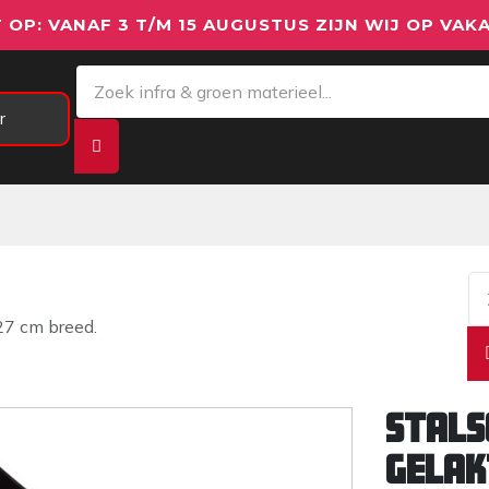
 OP: VANAF 3 T/M 15 AUGUSTUS ZIJN WIJ OP VAKA
r
Meetapparatuur
Aanhangwagens
We
 27 cm breed.
Stals
gelak