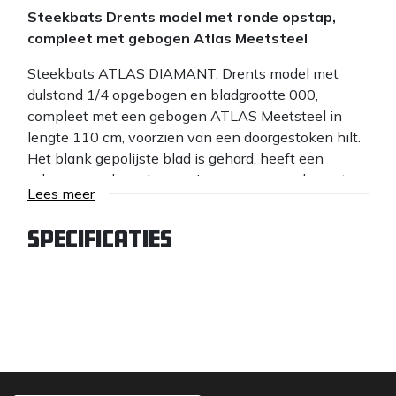
Steekbats Drents model met ronde opstap,
compleet met gebogen Atlas Meetsteel
Steekbats ATLAS DIAMANT, Drents model met
dulstand 1/4 opgebogen en bladgrootte 000,
compleet met een gebogen ATLAS Meetsteel in
lengte 110 cm, voorzien van een doorgestoken hilt.
Het blank gepolijste blad is gehard, heeft een
scherpe snede en is voorzien van een ronde opstap.
Lees meer
Dankzij de opstap wordt schoeisel niet beschadigd.
Dit model steekbats met ATLAS steel is de meest
Specificaties
gevraagde uitvoering.
De ATLAS Meetsteel
De ATLAS Meetsteel is voorzien van een
schaalverdeling in centimeters, met een markering
bij iedere 5 en 10 centimeter. Zo meet men bij het
plaatsen van betonbanden, bij uitzetwerk en