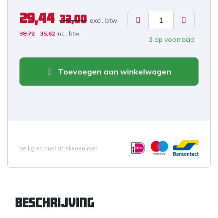
29,44
32,00
excl. b
tw
38,72
35,62
incl. btw
op voorraad
Toevoegen aan winkelwagen
Veilig en snel afrekenen met
Beschrijving