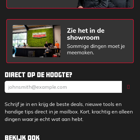
1/2: de dul is 55 mm opgebogen, bijvoorbeeld voor
schepbatsen en betonschoppen
3/4: de dul is 70cm opgebogen, bijvoorbeeld bij
schepbatsen en diepschoppen
Uitleg bladbreedte
Vroeger waren er bladbreedtes die afliepen van
nummer 2 naar 0, waarbij 2 het groots is. Na verloop
Direct op de hoogte?
van tijd moesten de bladen kleiner worden
vanwege de arbeidsomstandigheden en werden
kleinere maatvoeringen in het leven geroepen.
De bladgroottes bij batsen en schoppen zijn van
Schrijf je in en krijg de beste deals, nieuwe tools en
groot naar klein: 2 – 1 – 0 – 00 – 000
handige tips direct in je mailbox. Kort, krachtig en alleen
dingen waar je echt wat aan hebt.
Bekijk ook