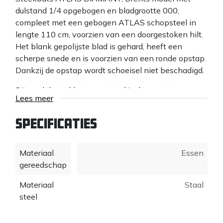
dulstand 1/4 opgebogen en bladgrootte 000,
compleet met een gebogen ATLAS schopsteel in
lengte 110 cm, voorzien van een doorgestoken hilt.
Het blank gepolijste blad is gehard, heeft een
scherpe snede en is voorzien van een ronde opstap.
Dankzij de opstap wordt schoeisel niet beschadigd.
Dit model steekbats met steel is de meest
Lees meer
gevraagde uitvoering.
De ESSEN ATLAS schopsteel is gemaakt uit Essen
Specificaties
onderstammen, hierin zit het beste hout. Essenhout
is taai, schokabsorberend en sterk. Het Essenhout is
Materiaal
Essen
in een klimaatkamer computergestuurd
gereedschap
teruggedroogd. Hierdoor krimpt de steel niet, blijft
gereedschap muurvast aan de steel zitten en kan de
Materiaal
Staal
doorgestoken hilt zonder lijm of nietje aan de steel
steel
geperst worden. ATLAS stelen worden in kokend
water gebogen. Hierdoor buigt de houtnerf of draad