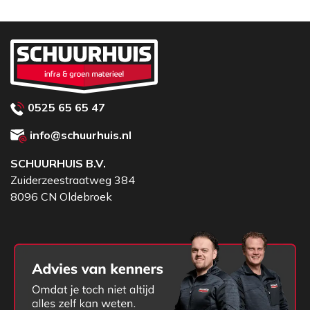
in de steel mee en wordt voorkomen dat de nerf uit
de steel loopt. Het buigingsproces maakt de steel
extreem sterk. Daarnaast wordt de ATLAS steel
gewaxt met het plantaardige Carnauba wat zorgt
voor een langere levensduur en een prettige gladde
steel, waardoor blaren worden voorkomen.
0525 65 65 47
Uitleg dulstand
info@schuurhuis.nl
Met de dulstand wordt de hoek aangegeven t.o.v.
SCHUURHUIS B.V.
het blad. Hoe hoger de dulstand, des te schuiner de
Zuiderzeestraatweg 384
dul staat. Dit bepaalt of een schop of bats is
8096 CN Oldebroek
ontworpen om mee te steken of scheppen. De
dulstand wordt gemeten vanaf de grond tot aan de
dul, wanneer het blad vlak op de grond ligt.
Recht: de steel staat zo goed als recht op het blad
1/4: de dul is 35 mm opgebogen, bijvoorbeeld voor
steekbatsen