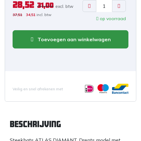
28,52
31,00
excl. b
tw
37,51
34,51
incl. btw
op voorraad
Toevoegen aan winkelwagen
Veilig en snel afrekenen met
Beschrijving
Steekbats ATLAS DIAMANT, Drents model met