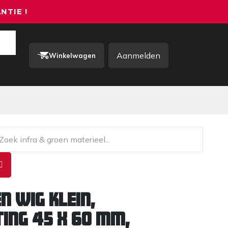
NTIE !
Aanmelden
Winkelwagen
rkkleding / PBM
Contact
n wig klein,
ing 45 x 60 mm,