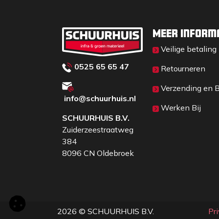
fijne vertanding worden afgezaagd (ijzerza
plaatst deze haaks op de reeds geplaatste h
en wordt klem gedrukt in de bijlkop.
Meer inform
3) Deze wig wordt ook gebruikt in spade e
Veilige betaling
gleuf, zoals van Sneeboer.
0525 65 65 47
Retourneren
De houten wig wordt per stuk verpakt
Verzending en 
info@schuurhuis.n
l
Werken Bij
SCHUURHUIS B.V.
Zuiderzeestraatweg
384
8096 CN Oldebroek
2026 © SCHUURHUIS B.V.
Pr