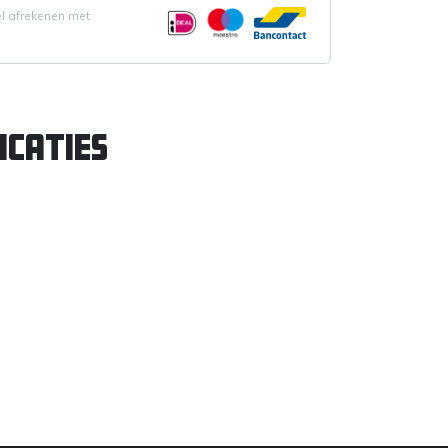
el afrekenen met
icaties