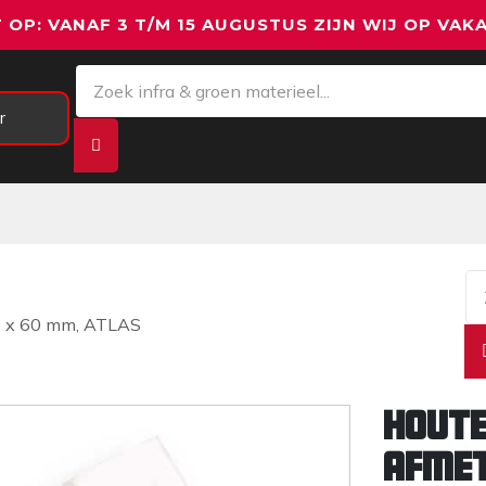
 OP: VANAF 3 T/M 15 AUGUSTUS ZIJN WIJ OP VAKA
r
Meetapparatuur
Aanhangwagens
We
45 x 60 mm, ATLAS
Houte
afmet