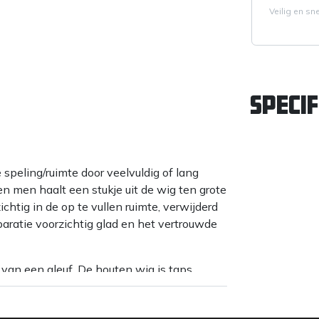
Veilig en sn
Specif
 speling/ruimte door veelvuldig of lang
en men haalt een stukje uit de wig ten grote
ichtig in de op te vullen ruimte, verwijderd
eparatie voorzichtig glad en het vertrouwde
 van een gleuf. De houten wig is taps
 in de steel (gleuf) te slaan. De houten wig
erd en het restant moet met een zaag met