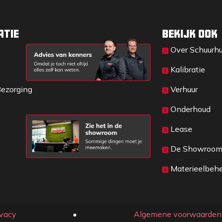
agje). Tip: gebruik metalen wiggen en
outen wig voor borging. De bijlsteel zet uit
atie
Bekijk ook
n schopstelen met aan de onderzijde een
Over Sc​huurh
Kalibratie
Bezorging
Verhuur
Onderhoud
Lease
De Showroo
Materieelbeh
ivacy
​• ​
Algemene voorwaarden