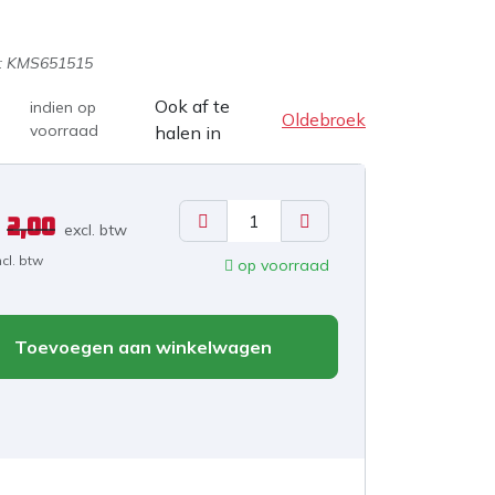
:
KMS651515
Ook af te
indien op
Oldebroek
voorraad
halen in
2,00
excl. b
tw
ncl. btw
op voorraad
Toevoegen aan winkelwagen