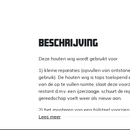
Beschrijving
Deze houten wig wordt gebruikt voor
1) kleine reparaties (opvullen van ontstane
gebruik). De houten wig is taps toelopend 
van de op te vullen ruimte, slaat deze voorz
restant d.m.v. een ijzerzaagje, schuurt de r
gereedschap voelt weer als nieuw aan.
2) het monteren van een bijlsteel voorzien
toelopend en is hierdoor gemakkelijk stevig
Lees meer
dient zo diep mogelijk te worden gemonte