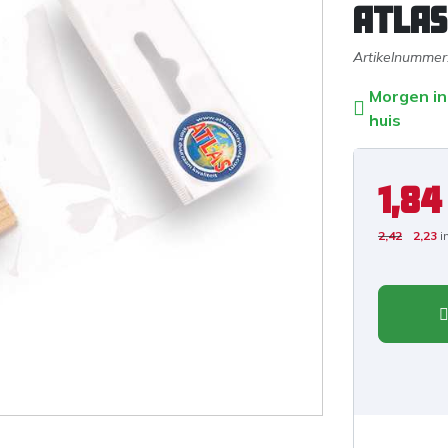
ATLAS
Artikelnummer
Morgen in
huis
1,84
2,42
2,23
i