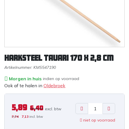
Harksteel TAUARI 170 x 2,8 cm
Artikelnummer:
KMS547190
Morgen in huis
indien op voorraad
Ook af te halen in
Oldebroek
5,89
6,40
excl. b
tw
7,74
7,13
incl. btw
niet op voorraad