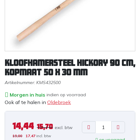
Kloofhamersteel HICKORY 90 cm,
kopmaat 50 x 30 mm
Artikelnummer:
KMS432500
Morgen in huis
indien op voorraad
Ook af te halen in
Oldebroek
14,44
15,70
excl. b
tw
19,00
17,47
incl. btw
op voorraad