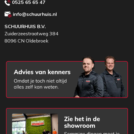
gefabriceerd.
0525 65 65 47
info@schuurhuis.nl
SCHUURHUIS B.V.
Zuiderzeestraatweg 384
8096 CN Oldebroek