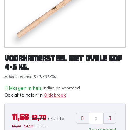
Voorhamersteel met ovale kop
4-5 kg.
Artikelnummer:
KMS431800
Morgen in huis
indien op voorraad
Ook af te halen in
Oldebroek
11,68
12,70
excl. b
tw
15,37
14,13
incl. btw
op voorraad