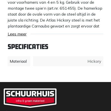
voor voorhamers van 4 en 5 kg. Gebruik voor de
montage twee spie‘n (art.nr. 651455). De hamerkop
staat door de ovale vorm van de steel altijd in de
juiste sla richting. De Atlas Hickory steel is met het
plantaardige Carnauba gewaxt en zorgt ervoor dat
het hout kan ademen, geen water of vuil opneemt
Lees meer
en de mooie kleur behoudt. Bovendien zorgt
Carnauba wax voor een prettige gladde steel,
Specificaties
waardoor blaren worden voorkomen. Belangrijk
voordeel van waxte stelen is de verlengde
Materiaal
Hickory
levensduur van het tuingereedschap en zo de
duurzaamheid. Het plantaardig waxen van stelen is
tevens veel beter voor het milieu dan
vernissen/paraffine. Atlas Hickory stelen worden uit
Amerikaans hardhout, voor het grootste deel, in
Nederland Energie Neutraal gefabriceerd. Merk:
Atlas