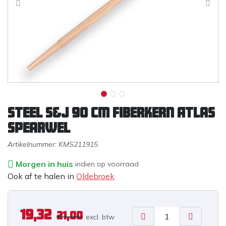
Steel S&J 90 cm fiberkern Atlas
spearwel
Artikelnummer:
KMS211915
Morgen in huis
indien op voorraad
Ook af te halen in
Oldebroek
19,32
21,00
excl. b
tw