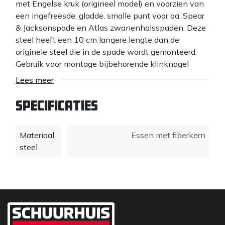
met Engelse kruk (origineel model) en voorzien van
een ingefreesde, gladde, smalle punt voor oa. Spear
& Jacksonspade en Atlas zwanenhalsspaden. Deze
steel heeft een 10 cm langere lengte dan de
originele steel die in de spade wordt gemonteerd.
Gebruik voor montage bijbehorende klinknagel
(art.nr. 651590, incl. montage advies). De Atlas
Lees meer
essenhouten steel is met het plantaardige Carnauba
gewaxt en zorgt ervoor dat het hout kan ademen,
Specificaties
geen water of vuil opneemt en de mooie blanke
kleur behoudt. Bovendien zorgt Carnauba wax voor
Materiaal
Essen met fiberkern
een prettige gladde steel, waardoor blaren worden
steel
voorkomen. Belangrijk voordeel van waxte stelen is
de verlengde levensduur van het tuingereedschap
en zo de duurzaamheid. Het plantaardig waxen van
stelen is tevens veel beter voor het milieu dan
vernissen/paraffine. Atlas stelen worden uit Essen
onderstammen, waarin het beste hout zit, na twee
drogingsprocessen geheel Energie Neutraal in