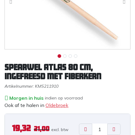
Spearwel ATLAS 80 cm,
ingefreesd met fiberkern
Artikelnummer:
KMS211910
Morgen in huis
indien op voorraad
Ook af te halen in
Oldebroek
19,32
21,00
excl. b
tw