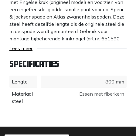
met Engelse kruk (origineel model) en voorzien van
een ingefreesde, gladde, smalle punt voor oa. Spear
& Jacksonspade en Atlas zwanenhalsspaden. Deze
steel heeft dezelfde lengte als de originele steel die
in de spade wordt gemonteerd. Gebruik voor
montage bijbehorende klinknagel (art.nr. 651590,
incl. montage advies). De Atlas essenhouten steel is
Lees meer
met het plantaardige Carnauba gewaxt en zorgt
ervoor dat het hout kan ademen, geen water of vuil
Specificaties
opneemt en de mooie blanke kleur behoudt.
Bovendien zorgt Carnauba wax voor een prettige
Lengte
800 mm
gladde steel, waardoor blaren worden voorkomen.
Belangrijk voordeel van waxte stelen is de
Materiaal
Essen met fiberkern
verlengde levensduur van het tuingereedschap en
steel
zo de duurzaamheid. Het plantaardig waxen van
stelen is tevens veel beter voor het milieu dan
vernissen/paraffine. Atlas stelen worden uit Essen
onderstammen, waarin het beste hout zit, na twee
drogingsprocessen geheel Energie Neutraal in