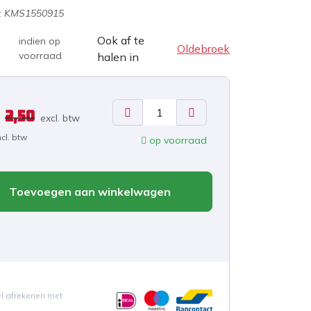
:
KMS1550915
Ook af te
indien op
Oldebroek
voorraad
halen in
2,50
excl. b
tw
ncl. btw
op voorraad
Toevoegen aan winkelwagen
el afrekenen met