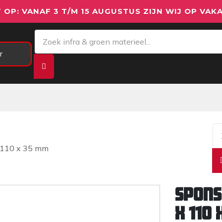
 OP: VANAF 3 T/M 15 AUGUSTUS ZIJN WIJ OP VAKA
r
Meetapparatuur
Aanhangwagens
We
 110 x 35 mm
Spons
x 110