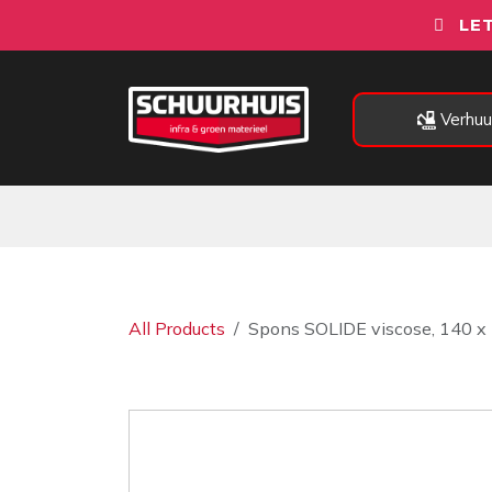
Overslaan naar inhoud
LET
Verhuu
Alle categorieën
Machines
All Products
Spons SOLIDE viscose, 140 x