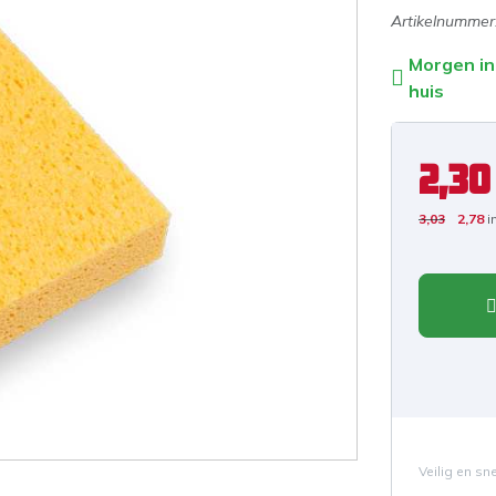
Artikelnummer
Morgen in
huis
2,30
3,03
2,78
i
Veilig en sn