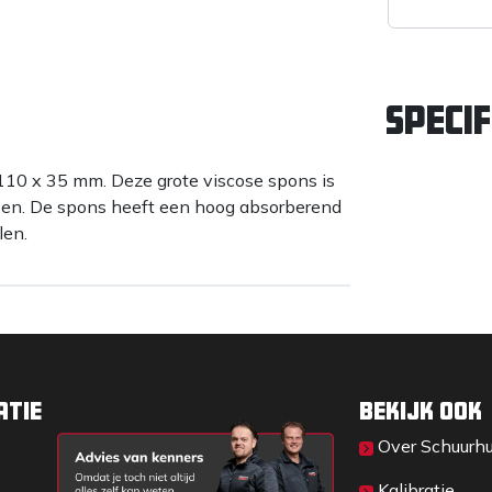
Specif
110 x 35 mm. Deze grote viscose spons is
ssen. De spons heeft een hoog absorberend
len.
atie
Bekijk ook
Over Sc​huurh
Kalibratie