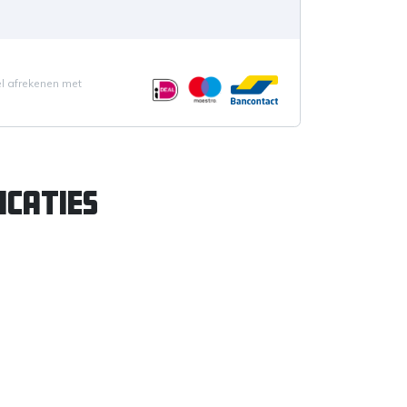
el afrekenen met
icaties