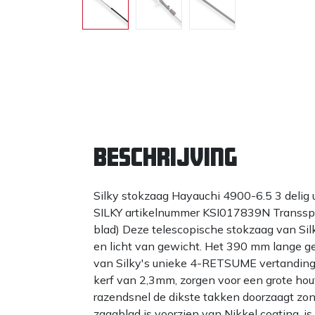
Beschrijving
Silky stokzaag Hayauchi 4900-6.5 3 delig 
SILKY artikelnummer KSI017839N Transspo
blad) Deze telescopische stokzaag van Silky
en licht van gewicht. Het 390 mm lange g
van Silky's unieke 4-RETSUME vertanding.
kerf van 2,3mm, zorgen voor een grote ho
razendsnel de dikste takken doorzaagt zond
zaagblad is voorzien van Nikkel coating, is