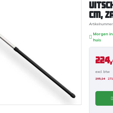
uitsc
cm, z
Artikelnummer
Morgen in
huis
224
excl. b
tw
295,24
271