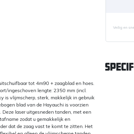
Veilig en sn
Specif
uitschuifbaar tot 4m90 + zaagblad en hoes.
rt/ingeschoven lengte: 2350 mm (incl.
 is vlijmscherp, sterk, makkelijk in gebruik
ebogen blad van de Hayauchi is voorzien
 Deze laser uitgesneden tanden, met een
utafname zodat u gemakkelijk en
er dat de zaag vast te komt te zitten. Het
 flexibel en alleen de vlijmscherpe tanden