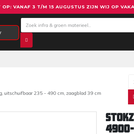
 OP: VANAF 3 T/M 15 AUGUSTUS ZIJN WIJ OP VAKA
r
Meetapparatuur
Aanhangwagens
We
, uitschuifbaar 235 - 490 cm, zaagblad 39 cm
Stokz
4900-