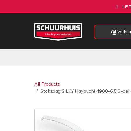
Overslaan naar inhoud
LET
Verhuu
Alle categorieën
Machines
All Products
Stokzaag SILKY Hayauchi 4900-6.5 3-delig