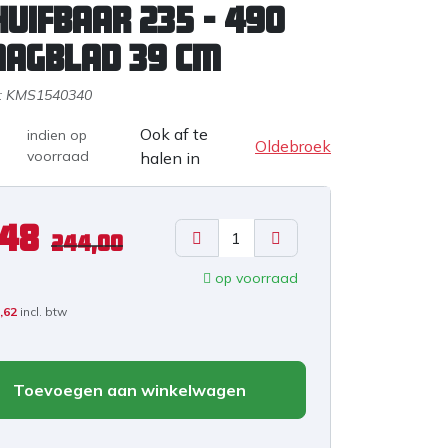
huifbaar 235 - 490
aagblad 39 cm
:
KMS1540340
Ook af te
indien op
Oldebroek
voorraad
halen in
,48
244,00
op voorraad
,62
incl. btw
Toevoegen aan winkelwagen