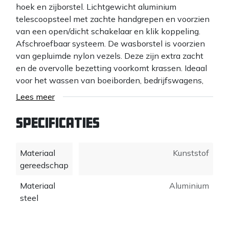
hoek en zijborstel. Lichtgewicht aluminium
telescoopsteel met zachte handgrepen en voorzien
van een open/dicht schakelaar en klik koppeling.
Afschroefbaar systeem. De wasborstel is voorzien
van gepluimde nylon vezels. Deze zijn extra zacht
en de overvolle bezetting voorkomt krassen. Ideaal
voor het wassen van boeiborden, bedrijfswagens,
campers, zonnepanelen etc. Uitschuifbare lengte
Lees meer
119 tot 194 cm. Tip: Laat de borstel drogen met de
haren naar boven.
Specificaties
Materiaal
Kunststof
gereedschap
Materiaal
Aluminium
steel