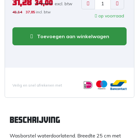
31,28
34,00
excl. b
tw
41,14
37,85
incl. btw
op voorraad
Toevoegen aan winkelwagen
Veilig en snel afrekenen met
Beschrijving
Wasborstel waterdoorlatend. Breedte 25 cm met