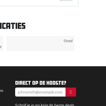
icaties
Staal
p
Direct op de hoogte?
uis
Schrijf je in en krijg de beste deals,