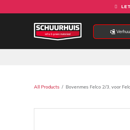
Overslaan naar inhoud
LET
Verhuu
Alle categorieën
Machines
All Products
Bovenmes Felco 2/3, voor Felc