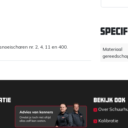
Specif
oeischaren nr. 2, 4, 11 en 400.
Materiaal
gereedscha
atie
Bekijk ook
Over Sc​huurh
Kalibratie