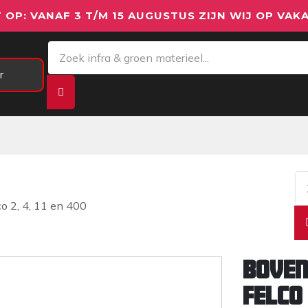
 OP: VANAF 3 T/M 15 AUGUSTUS ZIJN WIJ OP VAKA
r
Meetapparatuur
Aanhangwagens
We
o 2, 4, 11 en 400
Boven
Felco 