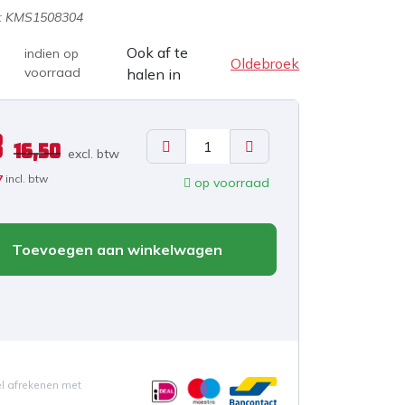
:
KMS1508304
Ook af te
indien op
Oldebroek
voorraad
halen in
8
16,50
excl. b
tw
7
incl. btw
op voorraad
Toevoegen aan winkelwagen
el afrekenen met