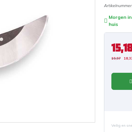
Artikelnummer
Morgen in
huis
15,1
19,97
18,3
Veilig en sn