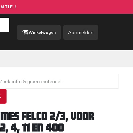
NTIE !
Aanmelden
Winkelwagen
rkkleding / PBM
Contact
mes Felco 2/3, voor
2, 4, 11 en 400