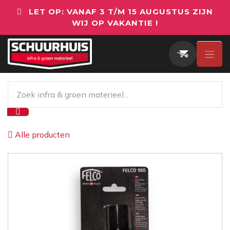
Overslaan naar inhoud
LET OP: VANAF 3 T/M 15 AUGUSTUS ZIJN
WIJ OP VAKANTIE !
Alle producten