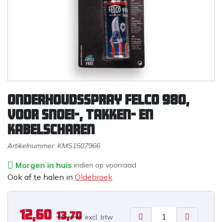
Onderhoudsspray Felco 980,
voor snoei-, takken- en
kabelscharen
Artikelnummer:
KMS1507966
Morgen in huis
indien op voorraad
Ook af te halen in
Oldebroek
12,60
13,70
excl. b
tw