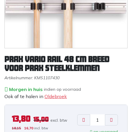
PRAX Vario rail 48 cm breed
voor Prax steelklemmen
Artikelnummer:
KMS1107430
Morgen in huis
indien op voorraad
Ook af te halen in
Oldebroek
13,80
15,00
excl. b
tw
18,15
16,70
incl. btw
op voorraad