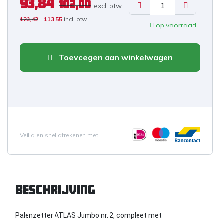
93,84
102,00
excl. b
tw
123,42
113,55
incl. btw
op voorraad
Toevoegen aan winkelwagen
Veilig en snel afrekenen met
Beschrijving
Palenzetter ATLAS Jumbo nr. 2, compleet met