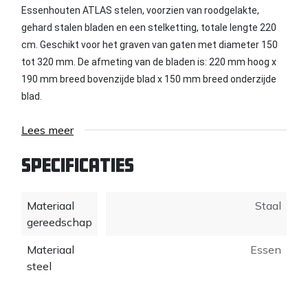
Essenhouten ATLAS stelen, voorzien van roodgelakte,
gehard stalen bladen en een stelketting, totale lengte 220
cm. Geschikt voor het graven van gaten met diameter 150
tot 320 mm. De afmeting van de bladen is: 220 mm hoog x
190 mm breed bovenzijde blad x 150 mm breed onderzijde
blad.
Met de gehard stalen, holgevormde bladen kunnen gaten
Lees meer
gestoken worden in diverse grondsoorten. De bladen
worden in de grond gestoken. Door de stelen uit elkaar te
Specificaties
bewegen, grijpen de bladen de grond vast. Met de
stelketting kan de gewenst wijdte vastgezet worden. De
Materiaal
Staal
stelketting dient ook als blokkering tijdens transport of
gereedschap
opbergen.
Materiaal
Essen
De ESSEN stelen van de ATLAS palenzetter zijn voorzien van
steel
een ingefreesde sleuf. Deze sleuf past precies over de
stalen rib aan de binnenzijde van de dul. Dankzij deze
messing-groef verbinding blijven de stelen goed vastzitten