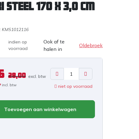
I steel 170 x 3,0 cm
:
KMS1012116
Ook af te
indien op
Oldebroek
voorraad
halen in
6
28,00
excl. b
tw
7
incl. btw
niet op voorraad
Toevoegen aan winkelwagen