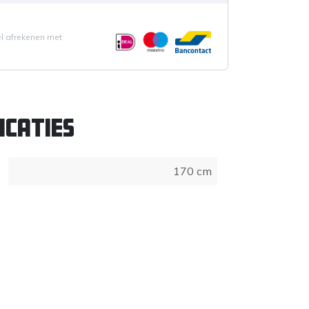
el afrekenen met
icaties
170 cm