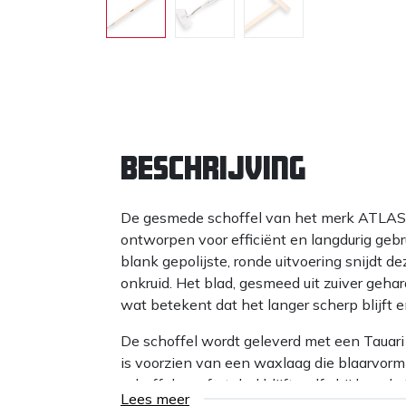
Beschrijving
De gesmede schoffel van het merk ATLAS 
ontworpen voor efficiënt en langdurig geb
blank gepolijste, ronde uitvoering snijdt d
onkruid. Het blad, gesmeed uit zuiver gehard
wat betekent dat het langer scherp blijft 
De schoffel wordt geleverd met een Tauari 
is voorzien van een waxlaag die blaarvor
schoffel comfortabel blijft, zelfs bij langdu
Lees meer
van onkruid, maakt de schoffel de grond l