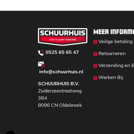
De combinatie van de hoogwaardige mate
deze schoffel een betrouwbare keuze voor z
enthousiaste hobbyisten.
Meer inform
Veilige betaling
0525 65 65 47
Retourneren
Verzending en 
info@schuurhuis.n
l
Werken Bij
SCHUURHUIS B.V.
Zuiderzeestraatweg
384
8096 CN Oldebroek