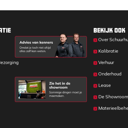
rialen en het ergonomische ontwerp maakt
owel professionele tuiniers als
atie
Bekijk ook
Over Sc​huurh
Kalibratie
Bezorging
Verhuur
Onderhoud
Lease
De Showroo
Materieelbeh