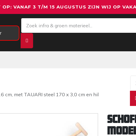
 OP: VANAF 3 T/M 15 AUGUSTUS ZIJN WIJ OP VAKA
r
Meetapparatuur
Aanhangwagens
We
 cm, met TAUARI steel 170 x 3,0 cm en hil
Schof
model