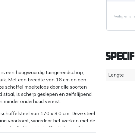
Veilig en sn
Specif
is een hoogwaardig tuingereedschap,
Lengte
ruik. Met een breedte van 16 cm en een
eze schoffel moeiteloos door alle soorten
 staal, is scherp geslepen en zelfslijpend,
en minder onderhoud vereist.
schoffelsteel van 170 x 3,0 cm. Deze steel
ming voorkomt, waardoor het werken met de
rig gebruik. Naast het effectief verwijderen
os, wat de bodemstructuur ten goede komt.