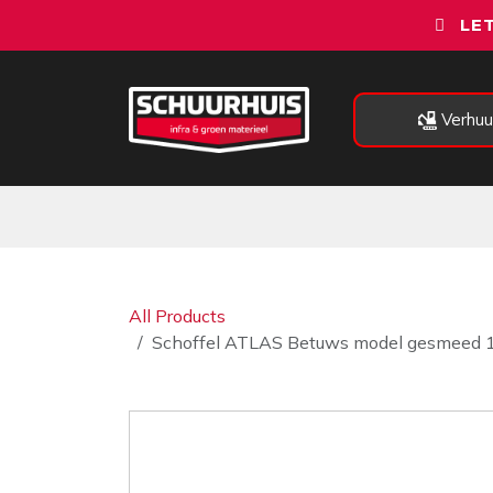
Overslaan naar inhoud
LET
Verhuu
Alle categorieën
Machines
All Products
Schoffel ATLAS Betuws model gesmeed 16