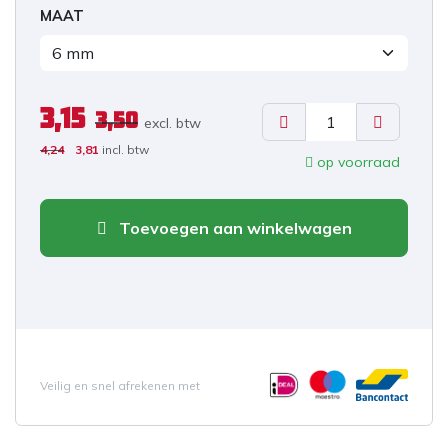
MAAT
3,15
3,50
excl. b
tw
4,24
3,81
incl. btw
op voorraad
Toevoegen aan winkelwagen
Veilig en snel afrekenen met