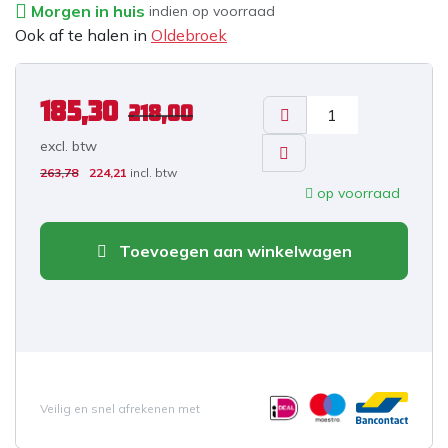
Morgen in huis
indien op voorraad
Ook af te halen in
Oldebroek
185,30
218,00
excl. b
tw
263,78
224,21
incl. btw
op voorraad
Toevoegen aan winkelwagen
Veilig en snel afrekenen met