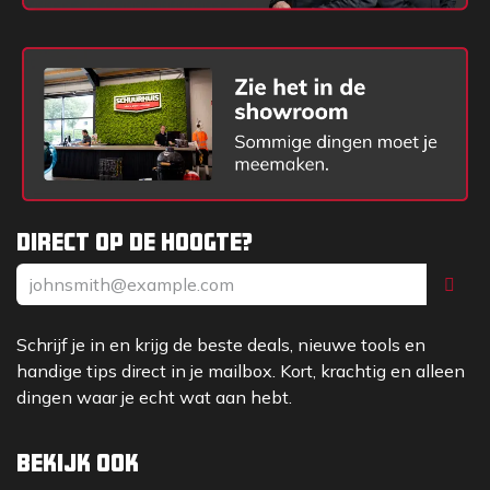
Boren met diameter 6 t/m 12 mm zijn
voorzien van was aan de binnenkant
Boren met diameter 20 t/m 35 mm zijn
voorzien van koelgaten
Deze diamantboren zijn een betrouwbare keuze
voor professionele toepassingen, waarbij precisie
en duurzaamheid vereist zijn.
Direct op de hoogte?
Schrijf je in en krijg de beste deals, nieuwe tools en
handige tips direct in je mailbox. Kort, krachtig en alleen
dingen waar je echt wat aan hebt.
Bekijk ook