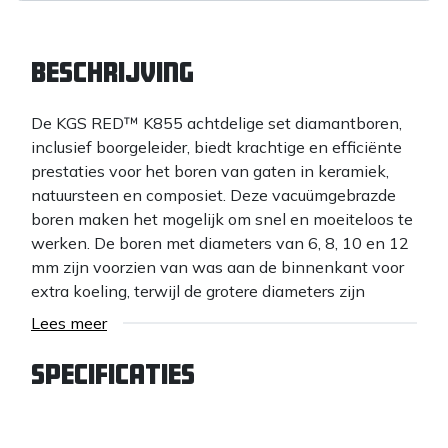
Beschrijving
De KGS RED™ K855 achtdelige set diamantboren,
inclusief boorgeleider, biedt krachtige en efficiënte
prestaties voor het boren van gaten in keramiek,
natuursteen en composiet. Deze vacuümgebrazde
boren maken het mogelijk om snel en moeiteloos te
werken. De boren met diameters van 6, 8, 10 en 12
mm zijn voorzien van was aan de binnenkant voor
extra koeling, terwijl de grotere diameters zijn
voorzien van koelgaten.
Lees meer
De set is verpakt in een handige koffer en bevat
Specificaties
zeven diamantboren met de volgende diameters: 6,
8, 10, 12, 20, 27 en 35 mm, evenals een
boorgeleider. De boren hebben een M14-