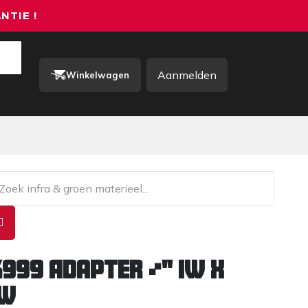
NTIE !
Aanmelden
Winkelwagen
rkkleding / PBM
Contact
K999 Adapter ½" IW x
UW