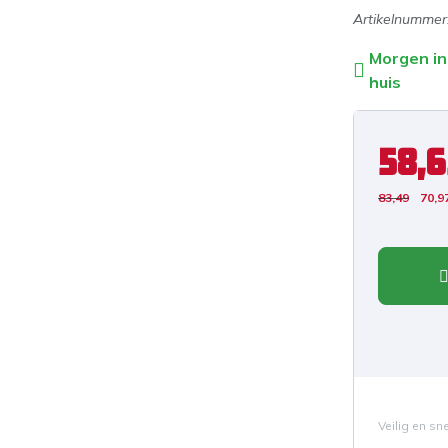
Artikelnummer
Morgen in
huis
58,6
83,49
70,9
Veilig en sn