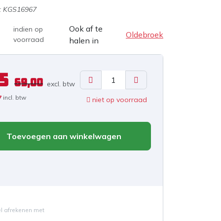
:
KGS16967
Ook af te
indien op
Oldebroek
voorraad
halen in
5
69,00
excl. b
tw
7
incl. btw
niet op voorraad
Toevoegen aan winkelwagen
el afrekenen met