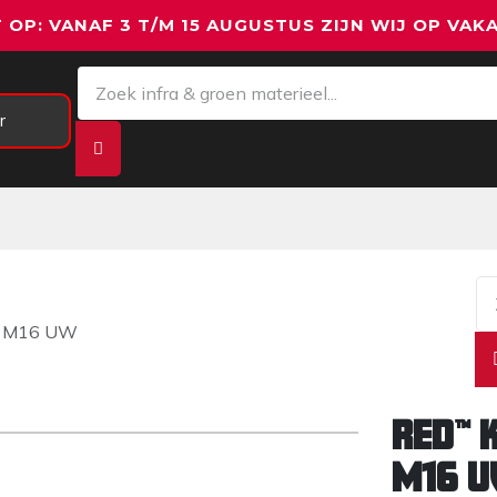
 OP: VANAF 3 T/M 15 AUGUSTUS ZIJN WIJ OP VAKA
r
Meetapparatuur
Aanhangwagens
We
x M16 UW
RED™ 
M16 