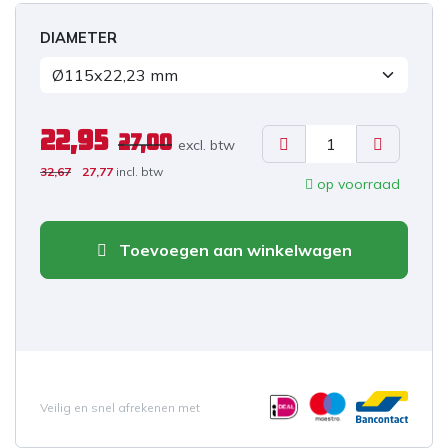
DIAMETER
22,95
27,00
excl. b
tw
32,67
27,77
incl. btw
op voorraad
Toevoegen aan winkelwagen
Veilig en snel afrekenen met