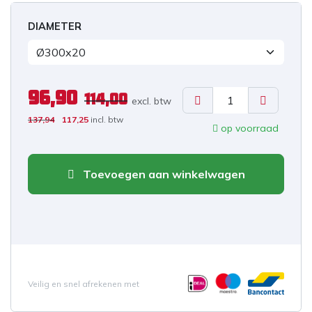
DIAMETER
96,90
114,00
excl. b
tw
137,94
117,25
incl. btw
op voorraad
Toevoegen aan winkelwagen
Veilig en snel afrekenen met