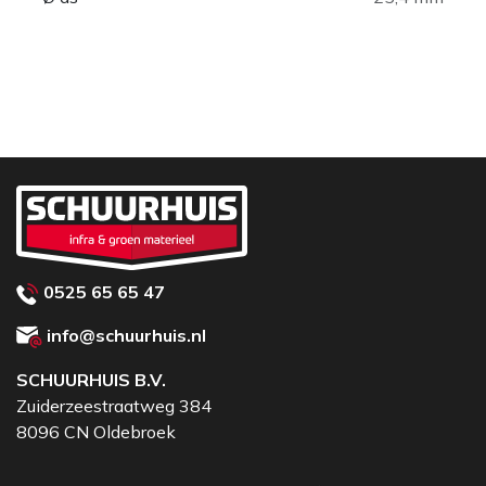
resultaat, keer op keer.
✅
Duurzaam diamantsegment
– langdurige
scherpte, zelfs bij intensief gebruik.
Of je nu een hovenier bent of een doe-het-zelver
die alleen met het beste werkt, dit zaagblad is dé
keuze voor zuivere, rechte zaagsneden in de hardste
materialen.
0525 65 65 47
info@schuurhuis.nl
SCHUURHUIS B.V.
Zuiderzeestraatweg 384
8096 CN Oldebroek