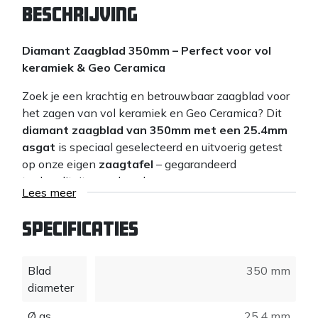
Beschrijving
Diamant Zaagblad 350mm – Perfect voor vol
keramiek & Geo Ceramica
Zoek je een krachtig en betrouwbaar zaagblad voor
het zagen van vol keramiek en Geo Ceramica? Dit
diamant zaagblad van 350mm met een 25.4mm
asgat
is speciaal geselecteerd en uitvoerig getest
op onze eigen
zaagtafel
– gegarandeerd
topkwaliteit voor de vakman.
Lees meer
✅
Ideaal voor harde keramische tegels
– snijdt
moeiteloos door vol keramiek en Geo Ceramica.
Specificaties
✅
Getest door onszelf
– wij vertrouwen op wat
we verkopen.
Blad
350 mm
✅
Compatibel met alle zaagtafels
– perfecte
diameter
pasvorm en prestaties.
✅
Professionele afwerking
– strak en splintervrij
Ø as
25,4 mm