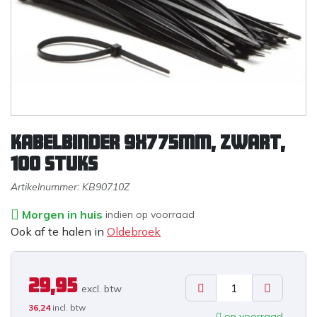
Kabelbinder 9x775mm, zwart,
100 stuks
Artikelnummer:
KB90710Z
Morgen in huis
indien op voorraad
Ook af te halen in
Oldebroek
29,95
excl. b
tw
36,24
incl. btw
op voorraad