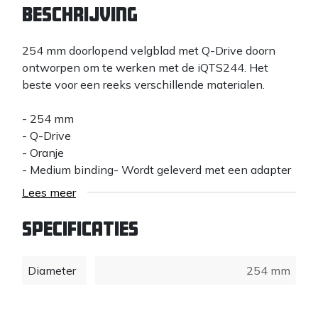
Beschrijving
254 mm doorlopend velgblad met Q-Drive doorn
ontworpen om te werken met de iQTS244. Het
beste voor een reeks verschillende materialen.
- 254 mm
- Q-Drive
- Oranje
- Medium binding- Wordt geleverd met een adapter
waarmee het blad op een standaard prieel past.
Lees meer
*Dit is het originele mes dat bij de iQTS244 wordt
Specificaties
geleverd
Diameter
254 mm