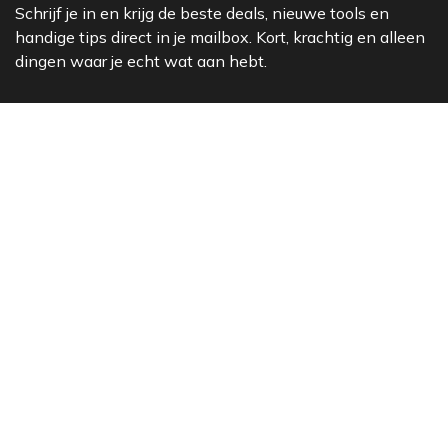
Schrijf je in en krijg de beste deals, nieuwe tools en
handige tips direct in je mailbox. Kort, krachtig en alleen
dingen waar je echt wat aan hebt.
Bekijk ook
Over Sc​huurhuis
Onderhoud
Kalibratie
Lease
De Showroom
Verhuur
Materieelbeheer
2026 © SCHUURHUIS B.V.
Privacy
​• ​
Algemene voorwaarden