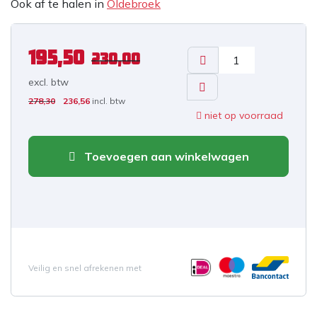
Ook af te halen in
Oldebroek
195,50
230,00
excl. b
tw
278,30
236,56
incl. btw
niet op voorraad
Toevoegen aan winkelwagen
Veilig en snel afrekenen met