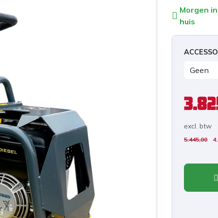
Morgen in
huis
ACCESSO
3.82
excl. b
tw
5.445,00
4