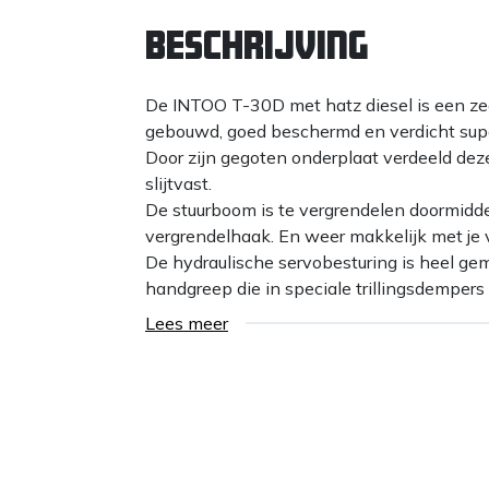
Beschrijving
De INTOO T-30D met hatz diesel is een zee
gebouwd, goed beschermd en verdicht sup
Door zijn gegoten onderplaat verdeeld deze 
slijtvast.
De stuurboom is te vergrendelen doormidd
vergrendelhaak. En weer makkelijk met je 
De hydraulische servobesturing is heel gema
handgreep die in speciale trillingsdempers
Lees meer
Levenslange gesmeerde lagers voor ee
Exciter-lagerontwerp vereist minimaal
Sterke v-snaar bescherming.
Zwaar hijsoog
Handgreep met lage hand-armtrilling