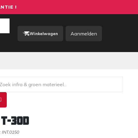
NTIE !
Aanmelden
Winkelwagen
rkkleding / PBM
Contact
 T-30D
:
INT.0150