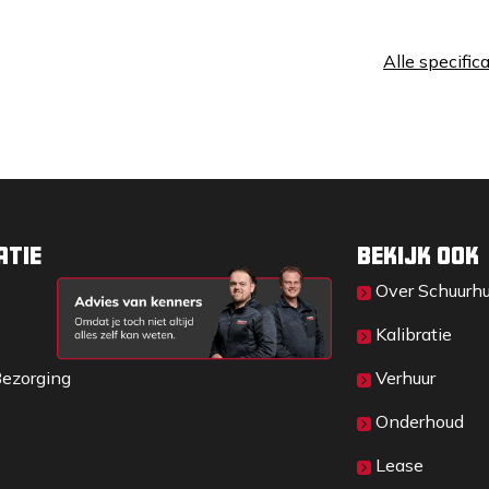
Alle specific
atie
Bekijk ook
Over Sc​huurh
Kalibratie
Bezorging
Verhuur
Onderhoud
Lease