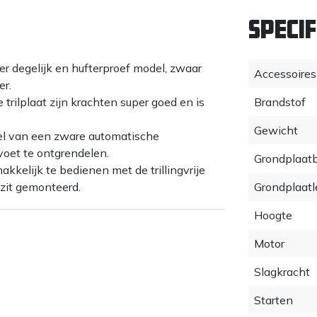
Specif
r degelijk en hufterproef model, zwaar
Accessoires
er.
trilplaat zijn krachten super goed en is
Brandstof
Gewicht
el van een zware automatische
voet te ontgrendelen.
Grondplaat
kkelijk te bedienen met de trillingvrije
 zit gemonteerd.
Grondplaatl
n langere levensduur.
Hoogte
 onderhoud voor verbeterde productiviteit.
Motor
Slagkracht
en
Starten