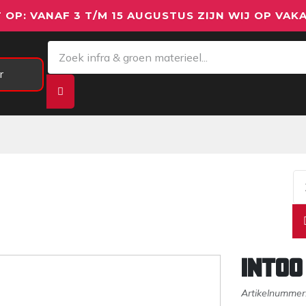
 OP: VANAF 3 T/M 15 AUGUSTUS ZIJN WIJ OP VAKA
r
Meetapparatuur
Aanhangwagens
We
INTOO
Artikelnummer