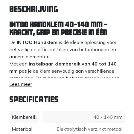
Beschrijving
INTOO Handklem 40–140 mm –
Kracht, Grip en Precisie in één
De
INTOO Handklem
is dé ideale oplossing voor
het veilig en efficiënt tillen van betonbanden en
andere elementen.
Met een
instelbaar klembereik van 40 tot 140
mm
pas je de klem eenvoudig aan verschillende
maten aan. De
rubberen bekken
zorgen voor een
Lees meer
stevige, slipvrije grip zonder je materiaal te
beschadigen – perfect voor professioneel gebruik op
Specificaties
de bouwplaats of in de bestrating.
Kenmerken:
Klembereik
40 - 140 mm
Klembereik:
40 – 140 mm
Materiaal
Elektrolytisch verzinkt metaal
Rubberen gripbekken
voor optimale houvast