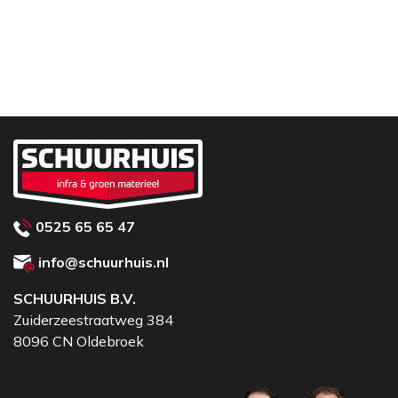
op betonbanden en elementen
Ergonomisch ontwerp
voor comfortabel
gebruik, zelfs bij langdurig werk
Robuuste staalconstructie
voor maximale
duurzaamheid
Eenvoudig verstelbaar
voor snel en efficiënt
werken
0525 65 65 47
info@schuurhuis.nl
SCHUURHUIS B.V.
Zuiderzeestraatweg 384
8096 CN Oldebroek