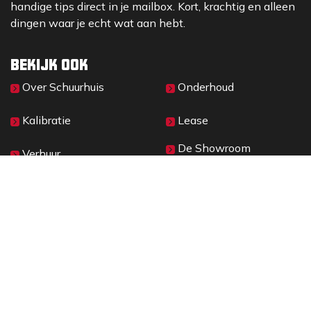
handige tips direct in je mailbox. Kort, krachtig en alleen
dingen waar je echt wat aan hebt.
Bekijk ook
Over Sc​huurhuis
Onderhoud
Kalibratie
Lease
De Showroom
Verhuur
Materieelbeheer
2026 © SCHUURHUIS B.V.
Privacy
​• ​
Algemene voorwaarden
•