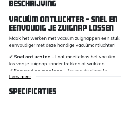
Beschrijving
Vacuüm Ontluchter – Snel en
Eenvoudig je Zuignap Lossen
Maak het werken met vacuüm zuignappen een stuk
eenvoudiger met deze handige vacuümontluchter!
✔
Snel ontluchten
– Laat moeiteloos het vacuüm
los van je zuignap zonder trekken of wrikken.
✔
Eenvoudige montage
– Tussen de slang te
Lees meer
plaatsen in slechts enkele seconden.
✔
Betrouwbaar
– Ideaal voor het veilig en
Specificaties
gecontroleerd losmaken van zuignappen op tegels,
betonplaten en andere gladde oppervlakken.
✔
Tijd- en arbeidsbesparend
– Geen gedoe meer
bij het verwijderen van je zuignap.