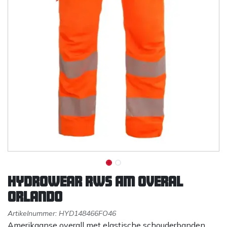
Hydrowear RWS Am overal
Orlando
Artikelnummer:
HYD148466FO46
Amerikaanse overall met elastische schouderbanden