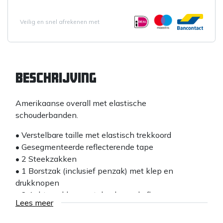
Veilig en snel afrekenen met
Beschrijving
Amerikaanse overall met elastische
schouderbanden.
• Verstelbare taille met elastisch trekkoord
• Gesegmenteerde reflecterende tape
• 2 Steekzakken
• 1 Borstzak (inclusief penzak) met klep en
drukknopen
• 2 Achterzakken met doorlopende flap
Lees meer
• 1 Dijbeenzak met flap en drukknopen
• 1 Duimstokzak