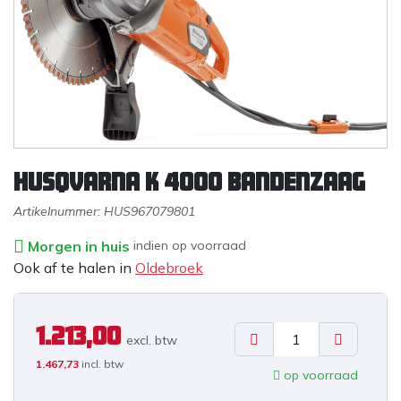
Husqvarna K 4000 bandenzaag
Artikelnummer:
HUS967079801
Morgen in huis
indien op voorraad
Ook af te halen in
Oldebroek
1.213,00
excl. b
tw
1.467,73
incl. btw
op voorraad