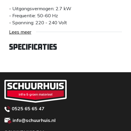
- Uitgangsvermogen: 2.7 kW
- Frequentie: 50-60 Hz
- Spanning: 220 - 240 Volt
- Elektrisch
Lees meer
Snijuitrusting
Specificaties
- Max snijdiepte: 125 mm
- Blad diameter: 350 mm
- Arbor diameter: 25,4 mm
- Blad dikte, max: 5,6 mm
- Perifere snelheid, max: 100 m/s
Afmetingen
- Product afmeting, lengte: 631 mm
0525 65 65 47
- Product afmeting, breedte: 221 mm
- Product afmeting, hoogte: 313 mm
info@schuurhuis.nl
- Gewicht: 7.6 kg