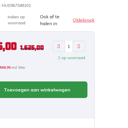
:
HUS967348101
Ook af te
indien op
Oldebroek
voorraad
halen in
5,00
1.625,00
op voorraad
.566,95
incl. btw
Toevoegen aan winkelwagen