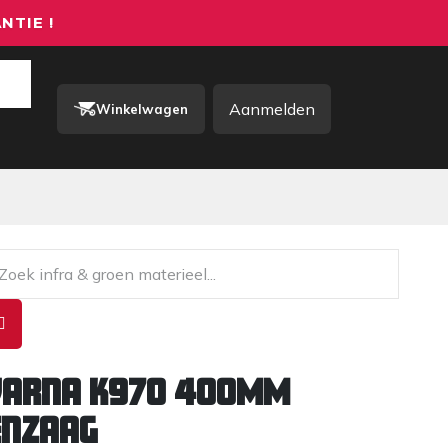
NTIE !
Aanmelden
Winkelwagen
rkkleding / PBM
Contact
varna K970 400MM
enzaag