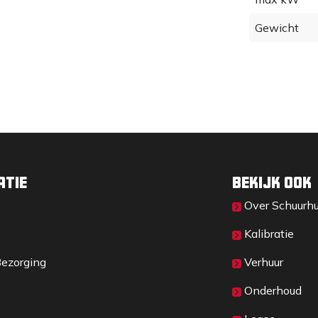
Gewicht
atie
Bekijk ook
Over Sc​huurh
Kalibratie
r: 104 dB(A)
Bezorging
Verhuur
Onderhoud