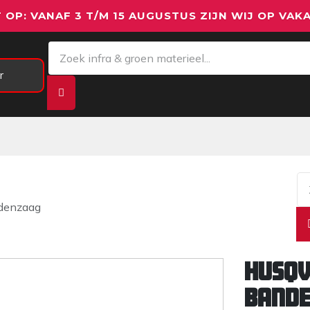
 OP: VANAF 3 T/M 15 AUGUSTUS ZIJN WIJ OP VAKA
r
Meetapparatuur
Aanhangwagens
We
denzaag
Husq
band