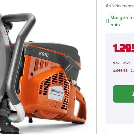
Artikelnummer
Morgen in
huis
1.29
excl. b
tw
1.966,25
1