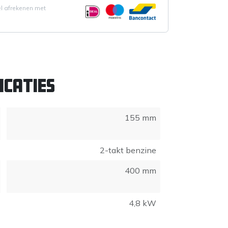
el afrekenen met
icaties
155 mm
2-takt benzine
400 mm
4,8 kW