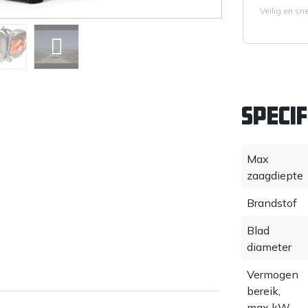
Veilig en sn
Specif
Max
zaagdiepte
Brandstof
Blad
diameter
Vermogen
bereik,
max kW