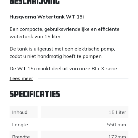
Beschrijving
Husqvarna Watertank WT 15i
Een compacte, gebruiksvriendelijke en efficiënte
watertank van 15 liter.
De tank is uitgerust met een elektrische pomp,
zodat u niet handmatig hoeft te pompen.
De WT 15i maakt deel uit van onze BLi-X-serie
accuproducten en werkt op een BLi-accu.
Lees meer
Specificaties
Inhoud
15 Liter
Lengte
550 mm
Breedte
172mm