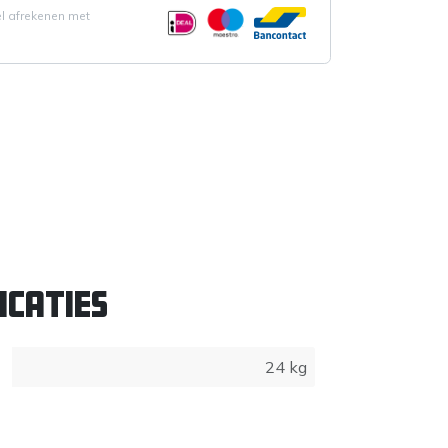
el afrekenen met
icaties
24 kg