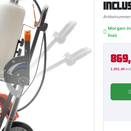
inclu
Artikelnummer
Morgen in
huis
869
1.051,49
inc