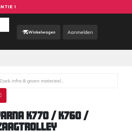
NTIE !
Aanmelden
Winkelwagen
rkkleding / PBM
Contact
arna K770 / K760 /
Zaagtrolley