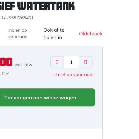
sief watertank
:
HUS587768401
Ook af te
indien op
Oldebroek
voorraad
halen in
,00
excl. b
tw
l. btw
niet op voorraad
Toevoegen aan winkelwagen