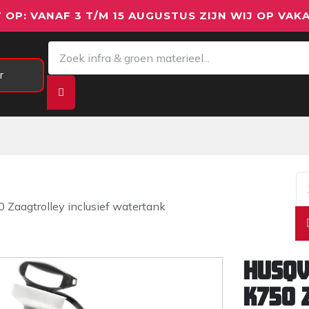
 OP: VANAF 3 T/M 15 AUGUSTUS ZIJN WIJ OP VAKA
r
Meetapparatuur
Aanhangwagens
We
 Zaagtrolley inclusief watertank
Husqv
K750 