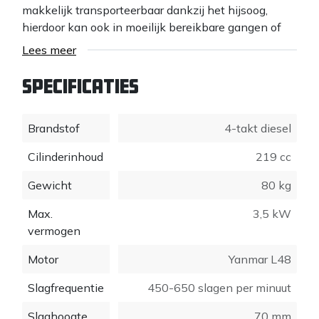
makkelijk transporteerbaar dankzij het hijsoog,
hierdoor kan ook in moeilijk bereikbare gangen of
sleuven de bodem verdicht worden.
Lees meer
Specificaties
Brandstof
4-takt diesel
Cilinderinhoud
219 cc
Gewicht
80 kg
Max.
3,5 kW
vermogen
Motor
Yanmar L48
Slagfrequentie
450-650 slagen per minuut
Slaghoogte
70 mm