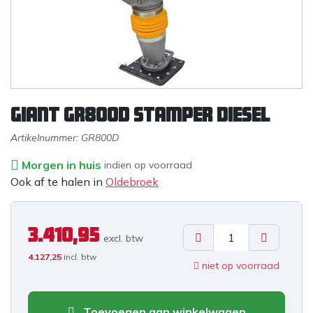
Giant GR800D stamper diesel
Artikelnummer:
GR800D
Morgen in huis
indien op voorraad
Ook af te halen in
Oldebroek
3.410,95
excl. b
tw
4.127,25
incl. btw
niet op voorraad
Toevoegen aan winkelwagen