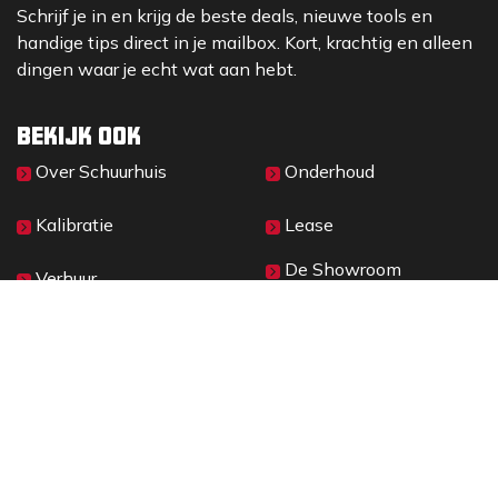
Schrijf je in en krijg de beste deals, nieuwe tools en
handige tips direct in je mailbox. Kort, krachtig en alleen
dingen waar je echt wat aan hebt.
Bekijk ook
Over Sc​huurhuis
Onderhoud
Kalibratie
Lease
De Showroom
Verhuur
Materieelbeheer
2026 © SCHUURHUIS B.V.
Privacy
​• ​
Algemene voorwaarden