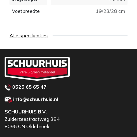
Voetbreedte
19/23/28 cm
Alle specificaties
0525 65 65 47
info@schuurhuis.nl
SCHUURHUIS B.V.
Zuiderzeestraatweg 384
8096 CN Oldebroek