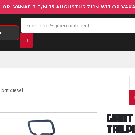
 OP: VANAF 3 T/M 15 AUGUSTUS ZIJN WIJ OP VAKA
r
Meetapparatuur
Aanhangwagens
We
aat diesel
Giant
trilp