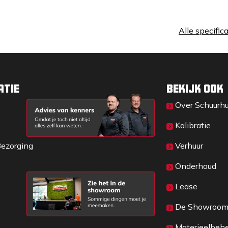
Alle specific
atie
Bekijk ook
Over Sc​huurh
Kalibratie
Bezorging
Verhuur
Onderhoud
Lease
De Showroo
Materieelbeh