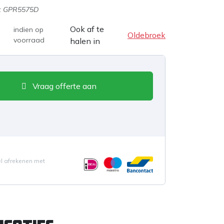
:
GPR5575D
Ook af te
indien op
Oldebroek
voorraad
halen in
Vraag offerte aan
el afrekenen met