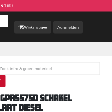
NTIE !
Aanmelden
Winkelwagen
rkkleding / PBM
Contact
 GPR5575D schakel
laat diesel