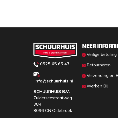
Meer inform
Veilige betaling
0525 65 65 47
Retourneren
Verzending en 
info@schuurhuis.n
l
Werken Bij
SCHUURHUIS B.V.
Zuiderzeestraatweg
384
8096 CN Oldebroek