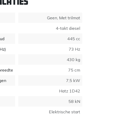
icaties
Geen
,
Met trilmat
4-takt diesel
oud
445 cc
(Hz)
73 Hz
430 kg
breedte
75 cm
gen
7,5 kW
Hatz 1D42
58 kN
Elektrische start